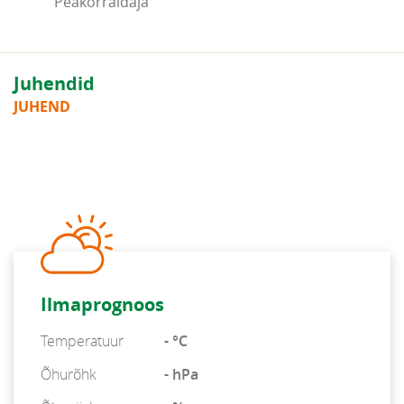
Peakorraldaja
Juhendid
JUHEND
Ilmaprognoos
Temperatuur
- °C
Õhurõhk
- hPa