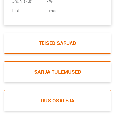
Õhuniiskus
- %
Tuul
- m/s
TEISED SARJAD
SARJA TULEMUSED
UUS OSALEJA