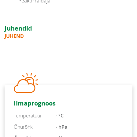
Peakorraldaja
Juhendid
JUHEND
Ilmaprognoos
Temperatuur
- °C
Õhurõhk
- hPa