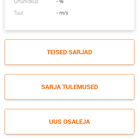
Õhuniiskus
- %
Tuul
- m/s
TEISED SARJAD
SARJA TULEMUSED
UUS OSALEJA