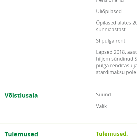
Pensionärid
Üliõpilased
Õpilased alates 2
sünniaastast
SI-pulga rent
Lapsed 2018. aasta
hiljem sündinud S
pulga renditasu j
stardimaksu pole
Võistlusala
Suund
Valik
Tulemused
Tulemused: