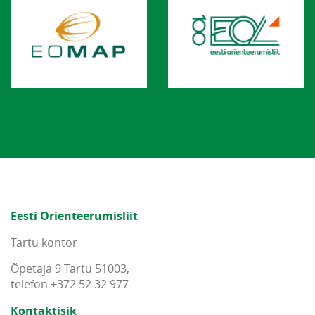
Eesti Orienteerumisliit
Tartu kontor
Õpetaja 9 Tartu 51003,
telefon +372 52 32 977
Kontaktisik