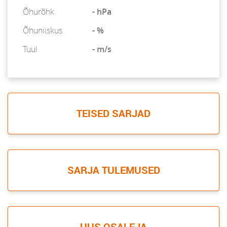
Õhurõhk
- hPa
Õhuniiskus
- %
Tuul
- m/s
TEISED SARJAD
SARJA TULEMUSED
UUS OSALEJA