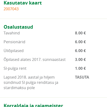
Kasutatav kaart
2007043
Osalustasud
Tavahind
8.00 €
Pensionärid
6.00 €
Üliõpilased
6.00 €
Õpilased alates 2017. sünniaastast
3.00 €
SI-pulga rent
1.00 €
Lapsed 2018. aastal ja hiljem
TASUTA
sündinud SI pulga renditasu ja
stardimaksu pole
Korraldaja ja rajameister