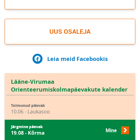
UUS OSALEJA
Leia meid Facebookis
Lääne-Virumaa
Orienteerumiskolmapäevakute kalender
Toimunud päevak
10.06 - Laukasoo
Järgmine päevak
Mine
19.08 - Kõrma