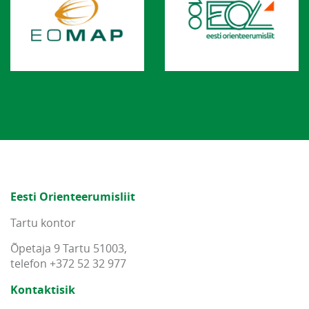
Eesti Orienteerumisliit
Tartu kontor
Õpetaja 9 Tartu 51003,
telefon +372 52 32 977
Kontaktisik