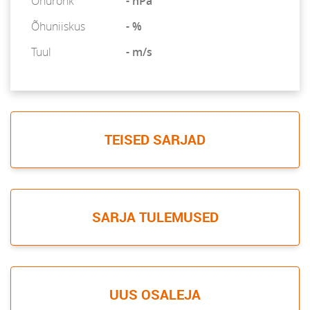
Õhurõhk
- hPa
Õhuniiskus
- %
Tuul
- m/s
TEISED SARJAD
SARJA TULEMUSED
UUS OSALEJA