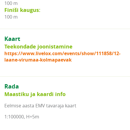
100 m
Finiši kaugus:
100 m
Kaart
Teekondade joonistamine
https://www.livelox.com/events/show/111858/12-
laane-virumaa-kolmapaevak
Rada
Maastiku ja kaardi info
Eelmise aasta EMV tavaraja kaart
1:100000, H=5m