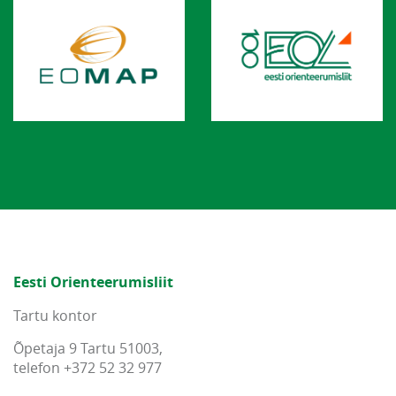
Eesti Orienteerumisliit
Tartu kontor
Õpetaja 9 Tartu 51003,
telefon +372 52 32 977