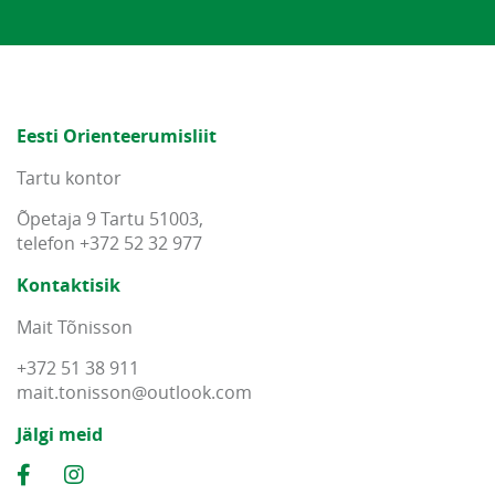
Eesti Orienteerumisliit
Tartu kontor
Õpetaja 9 Tartu 51003,
telefon +372 52 32 977
Kontaktisik
Mait Tõnisson
+372 51 38 911
mait
.
tonisson
@
outlook
.
com
Jälgi meid