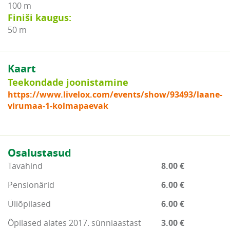
100 m
Finiši kaugus:
50 m
Kaart
Teekondade joonistamine
https://www.livelox.com/events/show/93493/laane-
virumaa-1-kolmapaevak
Osalustasud
Tavahind
8.00 €
Pensionärid
6.00 €
Üliõpilased
6.00 €
Õpilased alates 2017. sünniaastast
3.00 €