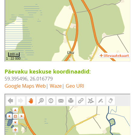
Päevaku keskuse koordinaadid:
59.395496, 26.016779
Google Maps Web
|
Waze
|
Geo URI