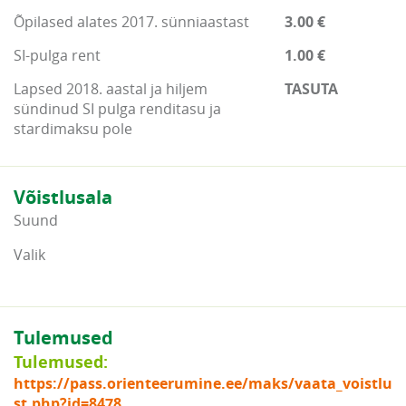
Õpilased alates 2017. sünniaastast
3.00 €
SI-pulga rent
1.00 €
Lapsed 2018. aastal ja hiljem
TASUTA
sündinud SI pulga renditasu ja
stardimaksu pole
Võistlusala
Suund
Valik
Tulemused
Tulemused:
https://pass.orienteerumine.ee/maks/vaata_voistlu
st.php?id=8478