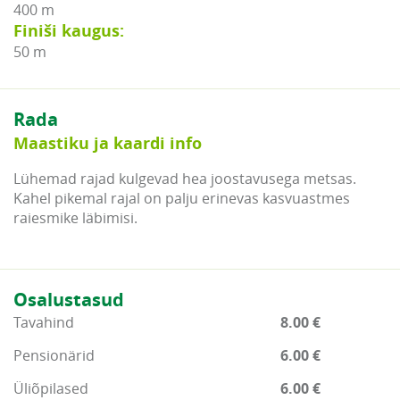
400 m
Finiši kaugus:
50 m
Rada
Maastiku ja kaardi info
Lühemad rajad kulgevad hea joostavusega metsas.
Kahel pikemal rajal on palju erinevas kasvuastmes
raiesmike läbimisi.
Osalustasud
Tavahind
8.00 €
Pensionärid
6.00 €
Üliõpilased
6.00 €