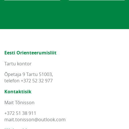
Eesti Orienteerumisliit
Tartu kontor
Õpetaja 9 Tartu 51003,
telefon +372 52 32 977
Kontaktisik
Mait Tõnisson
+372 51 38 911
mait
.
tonisson
@
outlook
.
com