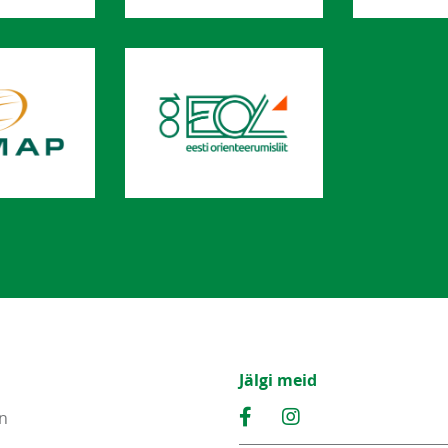
Jälgi meid
n