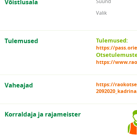
Võistlusala
Suund
Valik
Tulemused
Tulemused:
https://pass.or
Otsetulemuste 
https://www.rao
Vaheajad
https://raokot
2092020_kadrina
Korraldaja ja rajameister