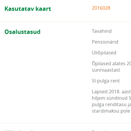
Kasutatav kaart
2016028
Osalustasud
Tavahind
Pensionärid
Üliõpilased
Õpilased alates 2
sünniaastast
SI-pulga rent
Lapsed 2018. aasta
hiljem sündinud S
pulga renditasu j
stardimaksu pole