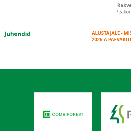
Rakve
Peakor
Juhendid
ALUSTAJALE - M
2026.A PÄEVAKU