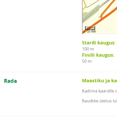
Stardi kaugus:
100 m
Finiši kaugus:
50 m
Rada
Maastiku ja ka
Kadrina kaardile 
Raudtee ületus lub