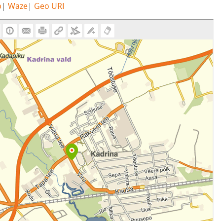
b
|
Waze
|
Geo URI