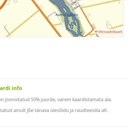
ardi info
on joonistatud 50% juurde, varem kaardistamata ala.
atud ainult Jõe tänava ülesõidu ja raudteesilla alt.