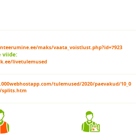
ienteerumine.ee/maks/vaata_voistlust.php?id=7923
viide:
k.ee/livetulemused
se.000webhostapp.com/tulemused/2020/paevakud/10_0
/splits.htm