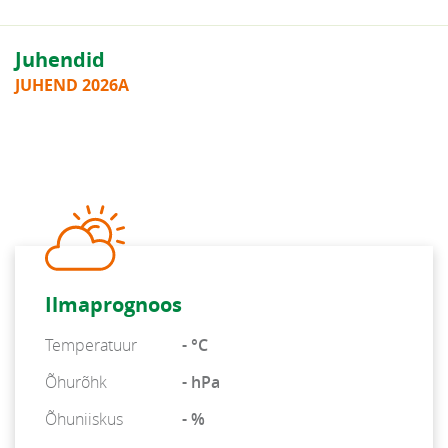
Juhendid
JUHEND 2026A
Ilmaprognoos
Temperatuur
- °C
Õhurõhk
- hPa
Õhuniiskus
- %