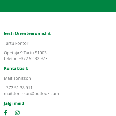
Eesti Orienteerumisliit
Tartu kontor
Õpetaja 9 Tartu 51003,
telefon +372 52 32 977
Kontaktisik
Mait Tõnisson
+372 51 38 911
mait
.
tonisson
@
outlook
.
com
Jälgi meid