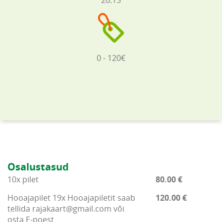
20:15
0 - 120€
Osalustasud
10x pilet
80.00 €
Hooajapilet 19x Hooajapiletit saab
120.00 €
tellida rajakaart@gmail.com või
osta E-poest