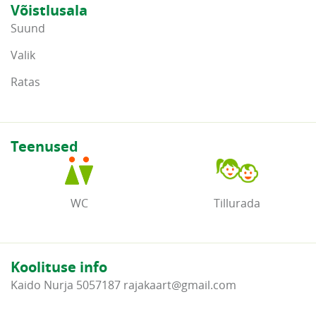
Võistlusala
Suund
Valik
Ratas
Teenused
WC
Tillurada
Koolituse info
Kaido Nurja 5057187 rajakaart@gmail.com