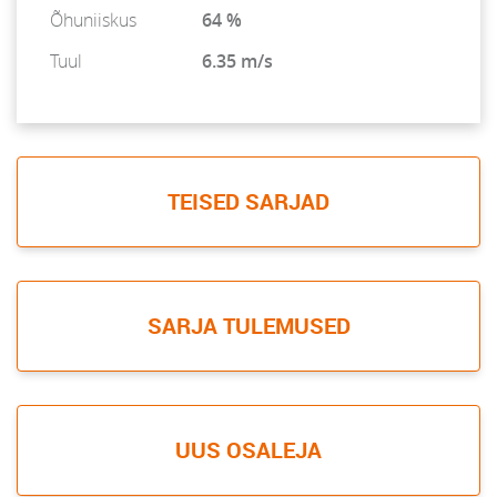
Õhuniiskus
64 %
Tuul
6.35 m/s
TEISED SARJAD
SARJA TULEMUSED
UUS OSALEJA