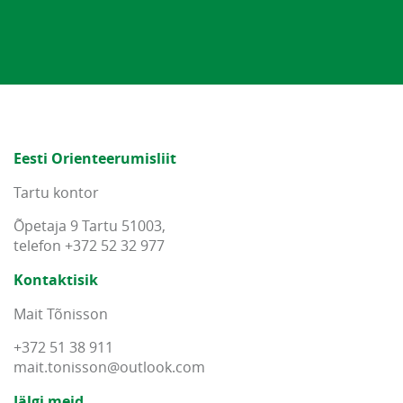
Eesti Orienteerumisliit
Tartu kontor
Õpetaja 9 Tartu 51003,
telefon +372 52 32 977
Kontaktisik
Mait Tõnisson
+372 51 38 911
mait
.
tonisson
@
outlook
.
com
Jälgi meid