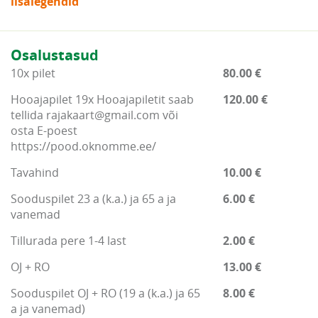
lisalegendid
Osalustasud
10x pilet
80.00 €
Hooajapilet 19x Hooajapiletit saab
120.00 €
tellida rajakaart@gmail.com või
osta E-poest
https://pood.oknomme.ee/
Tavahind
10.00 €
Sooduspilet 23 a (k.a.) ja 65 a ja
6.00 €
vanemad
Tillurada pere 1-4 last
2.00 €
OJ + RO
13.00 €
Sooduspilet OJ + RO (19 a (k.a.) ja 65
8.00 €
a ja vanemad)