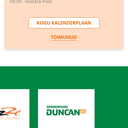
09.09 - Holstre-Polli
KOGU KALENDERPLAAN
TOIMUNUD