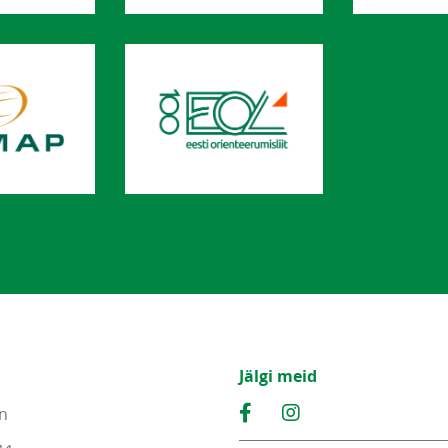
Jälgi meid
n