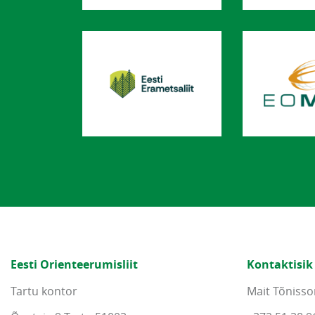
Eesti Orienteerumisliit
Kontaktisik
Tartu kontor
Mait Tõnisso