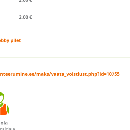
2.00 €
2.00 €
bby pilet
ienteerumine.ee/maks/vaata_voistlust.php?id=10755
ola
raldaja