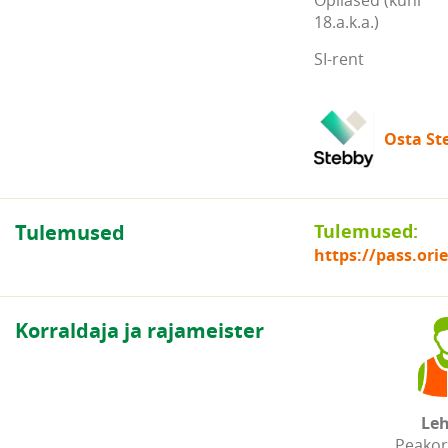
Õpilased (kuni
18.a.k.a.)
SI-rent
Osta Ste
Tulemused
Tulemused:
https://pass.or
Korraldaja ja rajameister
Leh
Peakor