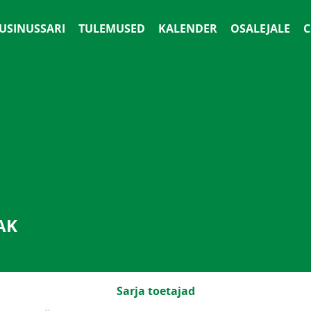
 USINUSSARI
TULEMUSED
KALENDER
OSALEJALE
С
AK
Sarja toetajad