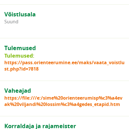
Võistlusala
Suund
Tulemused
Tulemused:
https://pass.orienteerumine.ee/maks/vaata_voistlu
st.php?id=7818
Vaheajad
https://file:///e:/sime%20orienteerumisp%c3%a4ev
ak%20viljandi%20lossim%c3%a4gedes_etapid.htm
Korraldaja ja rajameister