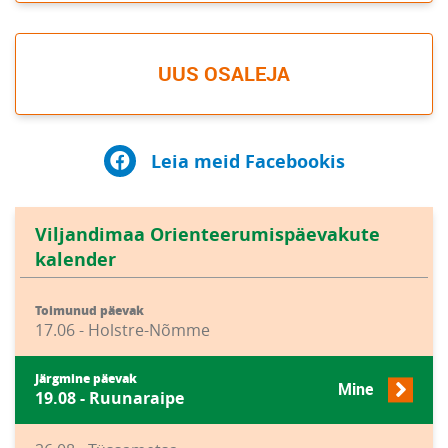
UUS OSALEJA
Leia meid Facebookis
Viljandimaa Orienteerumispäevakute
kalender
Toimunud päevak
17.06 - Holstre-Nõmme
Järgmine päevak
Mine
19.08 - Ruunaraipe