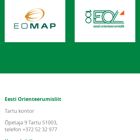
Eesti Orienteerumisliit
Tartu kontor
Õpetaja 9 Tartu 51003,
telefon +372 52 32 977