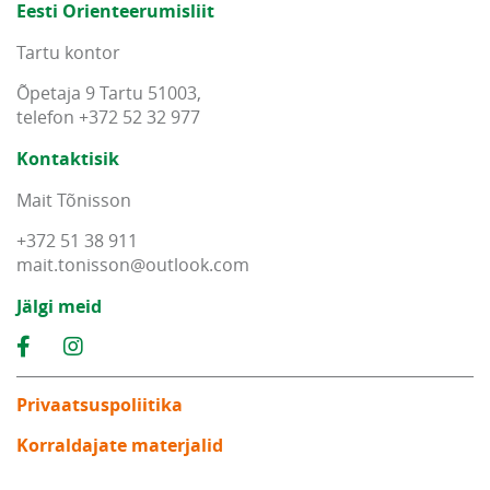
Eesti Orienteerumisliit
Tartu kontor
Õpetaja 9 Tartu 51003,
telefon +372 52 32 977
Kontaktisik
Mait Tõnisson
+372 51 38 911
mait
.
tonisson
@
outlook
.
com
Jälgi meid
Privaatsuspoliitika
Korraldajate materjalid