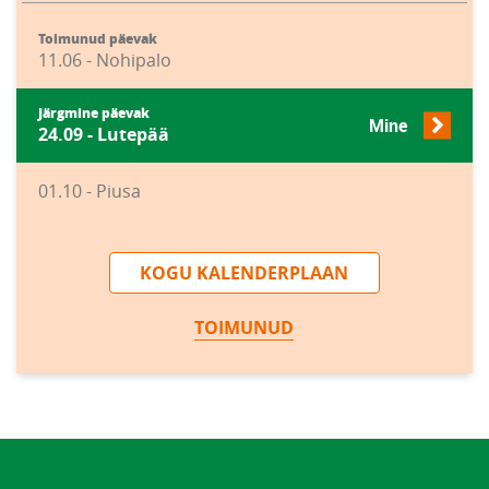
Toimunud päevak
11.06 - Nohipalo
Järgmine päevak
Mine
24.09 - Lutepää
01.10 - Piusa
KOGU KALENDERPLAAN
TOIMUNUD