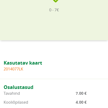
0 - 7€
Kasutatav kaart
2014077LK
Osalustasud
Tavahind
7.00 €
Kooliõpilased
4.00 €