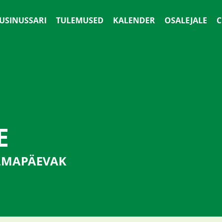
 USINUSSARI
TULEMUSED
KALENDER
OSALEJALE
С
E
LMAPÄEVAK