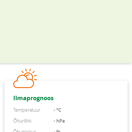
Ilmaprognoos
Temperatuur
- °C
Õhurõhk
- hPa
Õhuniiskus
- %