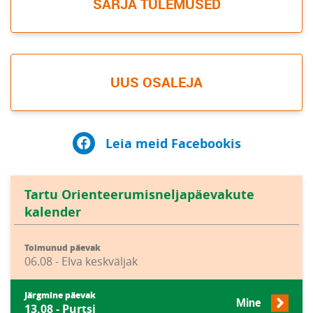
SARJA TULEMUSED
UUS OSALEJA
Leia meid Facebookis
Tartu Orienteerumisneljapäevakute
kalender
Toimunud päevak
06.08 - Elva keskväljak
Järgmine päevak
Mine
13.08 - Purtsi