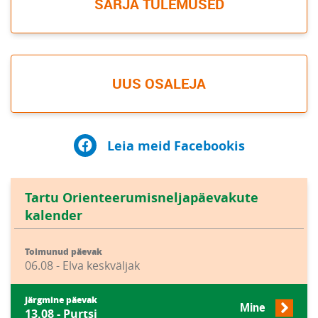
SARJA TULEMUSED
UUS OSALEJA
Leia meid Facebookis
Tartu Orienteerumisneljapäevakute
kalender
Toimunud päevak
06.08 - Elva keskväljak
Järgmine päevak
Mine
13.08 - Purtsi