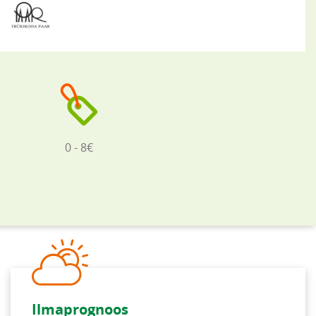
0 - 8€
Ilmaprognoos