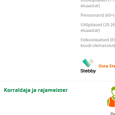
Kooliõpilased (7-
eluaastat)
Pensionärid (60+)
Üliõpilased (20-26
eluaastat)
Eelkooliealised (E
koodi olemasolul)
Osta Ste
Korraldaja ja rajameister
Il