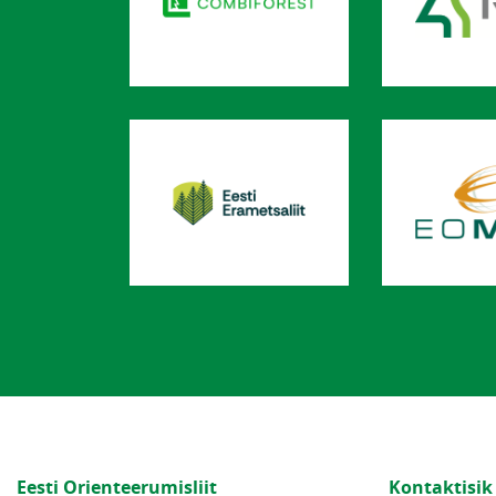
Eesti Orienteerumisliit
Kontaktisik