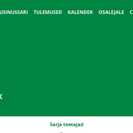
 USINUSSARI
TULEMUSED
KALENDER
OSALEJALE
С
K
Sarja toetajad