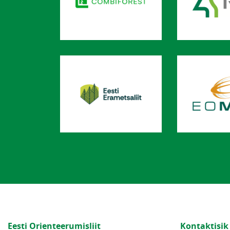
Eesti Orienteerumisliit
Kontaktisik