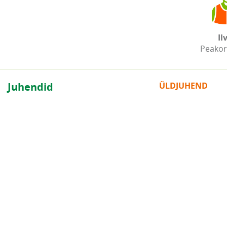
Il
Peakor
Juhendid
ÜLDJUHEND