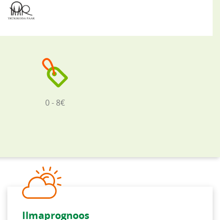
0 - 8€
Ilmaprognoos