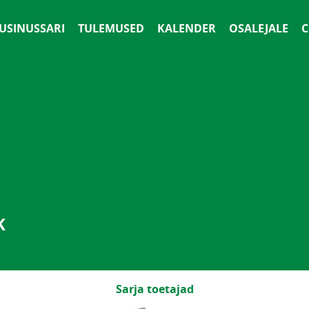
 USINUSSARI
TULEMUSED
KALENDER
OSALEJALE
С
K
Sarja toetajad