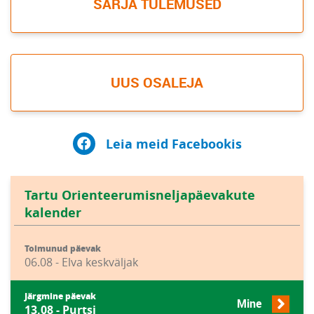
SARJA TULEMUSED
UUS OSALEJA
Leia meid Facebookis
Tartu Orienteerumisneljapäevakute
kalender
Toimunud päevak
06.08 - Elva keskväljak
Järgmine päevak
Mine
13.08 - Purtsi