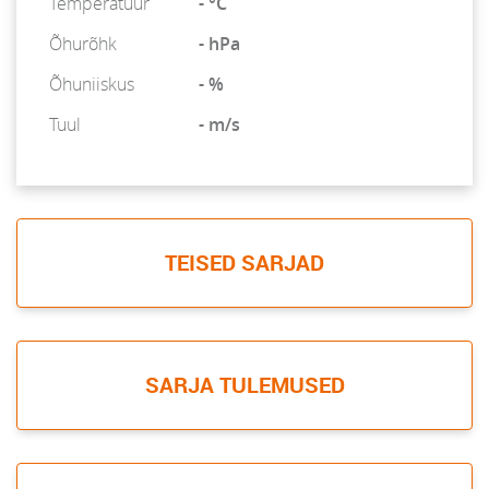
Temperatuur
- °C
Õhurõhk
- hPa
Õhuniiskus
- %
Tuul
- m/s
TEISED SARJAD
SARJA TULEMUSED