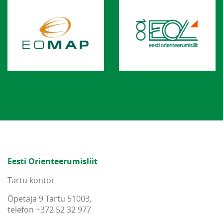
Eesti Orienteerumisliit
Tartu kontor
Õpetaja 9 Tartu 51003,
telefon +372 52 32 977