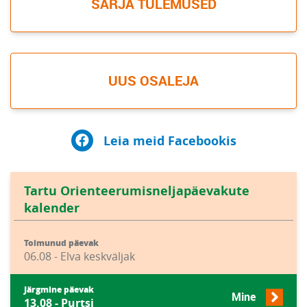
SARJA TULEMUSED
UUS OSALEJA
Leia meid Facebookis
Tartu Orienteerumisneljapäevakute
kalender
Toimunud päevak
06.08 - Elva keskväljak
Järgmine päevak
Mine
13.08 - Purtsi