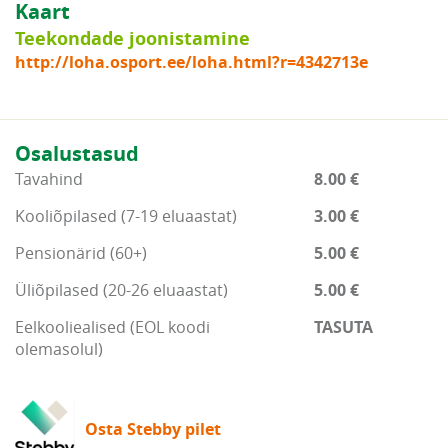
Kaart
Teekondade joonistamine
http://loha.osport.ee/loha.html?r=4342713e
Osalustasud
Tavahind
8.00 €
Kooliõpilased (7-19 eluaastat)
3.00 €
Pensionärid (60+)
5.00 €
Üliõpilased (20-26 eluaastat)
5.00 €
Eelkooliealised (EOL koodi
TASUTA
olemasolul)
Osta Stebby pilet