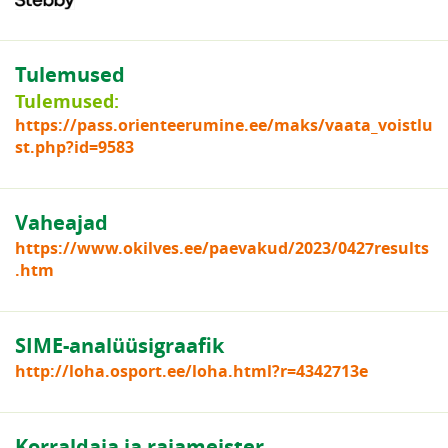
Tulemused
Tulemused:
https://pass.orienteerumine.ee/maks/vaata_voistlu
st.php?id=9583
Vaheajad
https://www.okilves.ee/paevakud/2023/0427results
.htm
SIME-analüüsigraafik
http://loha.osport.ee/loha.html?r=4342713e
Korraldaja ja rajameister