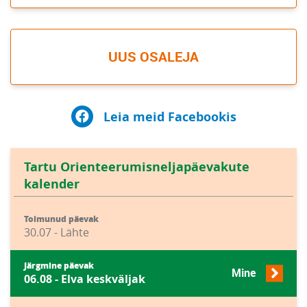
UUS OSALEJA
Leia meid Facebookis
Tartu Orienteerumisneljapäevakute
kalender
Toimunud päevak
30.07 - Lähte
Järgmine päevak
Mine
06.08 - Elva keskväljak