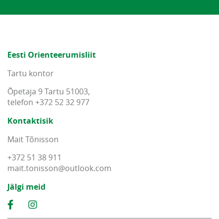
Eesti Orienteerumisliit
Tartu kontor
Õpetaja 9 Tartu 51003,
telefon +372 52 32 977
Kontaktisik
Mait Tõnisson
+372 51 38 911
mait
.
tonisson
@
outlook
.
com
Jälgi meid