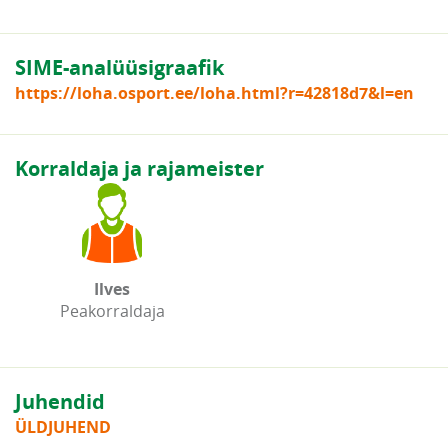
SIME-analüüsigraafik
https://loha.osport.ee/loha.html?r=42818d7&l=en
Korraldaja ja rajameister
Ilves
Peakorraldaja
Juhendid
ÜLDJUHEND