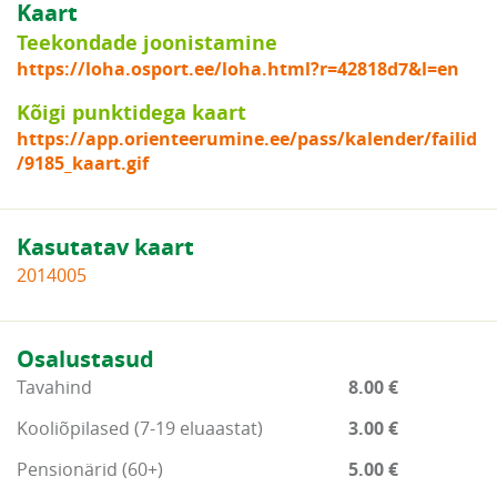
Kaart
Teekondade joonistamine
https://loha.osport.ee/loha.html?r=42818d7&l=en
Kõigi punktidega kaart
https://app.orienteerumine.ee/pass/kalender/failid
/9185_kaart.gif
Kasutatav kaart
2014005
Osalustasud
Tavahind
8.00 €
Kooliõpilased (7-19 eluaastat)
3.00 €
Pensionärid (60+)
5.00 €