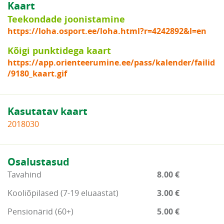
Kaart
Teekondade joonistamine
https://loha.osport.ee/loha.html?r=4242892&l=en
Kõigi punktidega kaart
https://app.orienteerumine.ee/pass/kalender/failid
/9180_kaart.gif
Kasutatav kaart
2018030
Osalustasud
Tavahind
8.00 €
Kooliõpilased (7-19 eluaastat)
3.00 €
Pensionärid (60+)
5.00 €