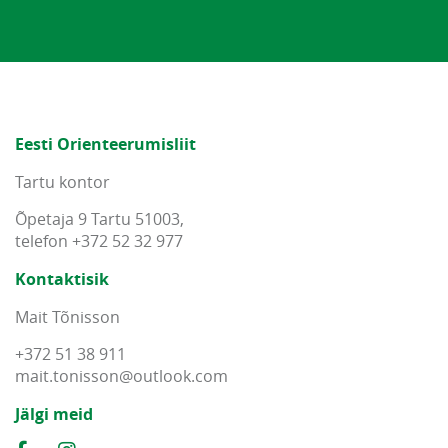
Eesti Orienteerumisliit
Tartu kontor
Õpetaja 9 Tartu 51003,
telefon +372 52 32 977
Kontaktisik
Mait Tõnisson
+372 51 38 911
mait
.
tonisson
@
outlook
.
com
Jälgi meid