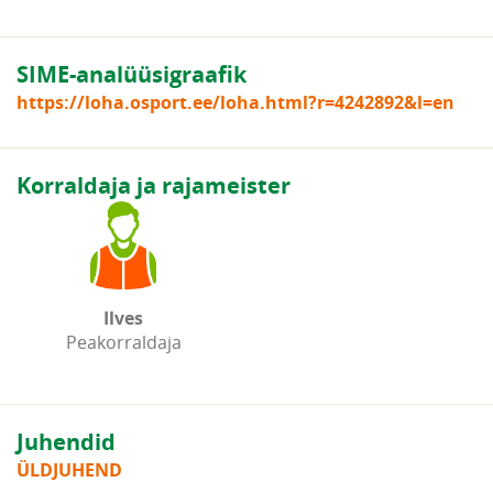
SIME-analüüsigraafik
https://loha.osport.ee/loha.html?r=4242892&l=en
Korraldaja ja rajameister
Ilves
Peakorraldaja
Juhendid
ÜLDJUHEND