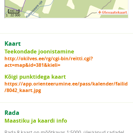
Kaart
Teekondade joonistamine
http://okilves.ee/rg/cgi-bin/reitti.cgi?
act=map&id=381&kieli=
Kõigi punktidega kaart
https://app.orienteerumine.ee/pass/kalender/failid
/8042_kaart.jpg
Rada
Maastiku ja kaardi info
Rada 8 kaart on mõõtkavas 1:5000, ülejäänud radadel