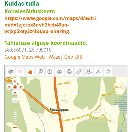
Kuidas tulla
Kohalesõiduskeem
https://www.google.com/maps/d/edit?
mid=1zjetox8nvh2beb49an-
vcjxp5xey3z4l&usp=sharing
Tähistuse alguse koordinaadid:
58.656071, 26.795010
Google Maps Web
|
Waze
|
Geo URI