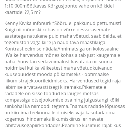
1:10 000mõõtkavas.Kõrgusjoonte vahe on kõikidel
kaartidel ?2,5 m?
Kenny Kivika infonurk:“Sõõru ei pakkunud pettumust!
Kuigi nii mõneski kohas on võrreldesvarasemate
aastatega natukene puid maha võetud, saab öelda, et
tegemiston väga kiire ja nauditava maastikuga.
Kontrast eelmise nädalaAnnimatsiga on kolossaalne
:)Väike harvendus mõnes kohas aitab just kaugemale
näha. Soovitan sedavõimalust kasutada nii suuna
hoidmisel kui ka väikestest maha võetudkuivanud
kuusepuudest mööda põikamiseks - optimaalse
liikumistrajektoorileidmiseks. Harvendused tegid raja
läbimise arvatavasti isegi kiiremaks.Pikematele
radadele on sisse toodud ka lauges metsas
kompassiga otsejooksmise osa ning julgustangi kõiki
siinkohal ka niimoodi tegema.Enamus radade lõpuosas
on kiireima teekonna leidmiseks vaja kasutadaoma
kogemusi hindamaks liikumiskiirusi erinevate
läbitavusegapiirkondades.Peamine küsimus rajal: kus