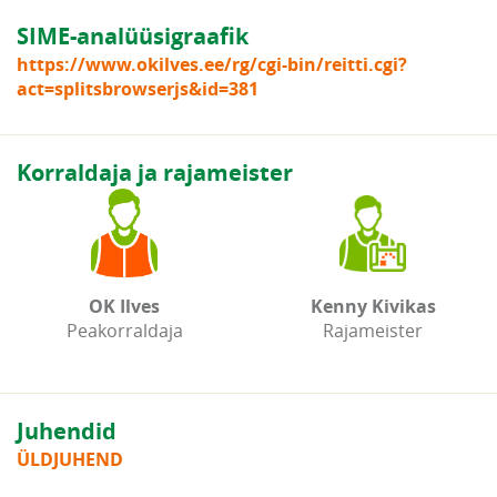
SIME-analüüsigraafik
https://www.okilves.ee/rg/cgi-bin/reitti.cgi?
act=splitsbrowserjs&id=381
Korraldaja ja rajameister
OK Ilves
Kenny Kivikas
Peakorraldaja
Rajameister
Juhendid
ÜLDJUHEND