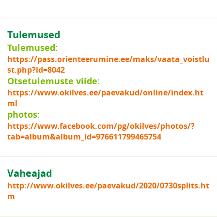
Tulemused
Tulemused:
https://pass.orienteerumine.ee/maks/vaata_voistlu
st.php?id=8042
Otsetulemuste viide:
https://www.okilves.ee/paevakud/online/index.ht
ml
photos:
https://www.facebook.com/pg/okilves/photos/?
tab=album&album_id=976611799465754
Vaheajad
http://www.okilves.ee/paevakud/2020/0730splits.ht
m