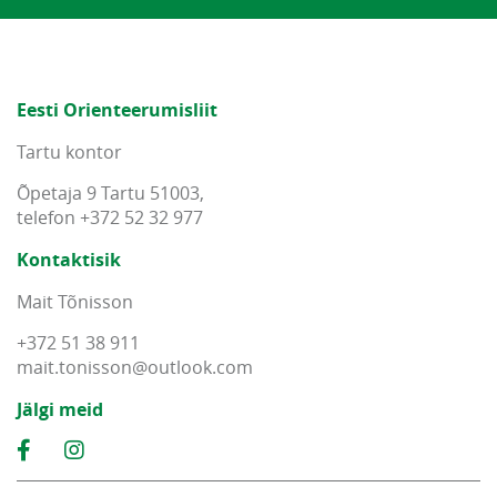
Eesti Orienteerumisliit
Tartu kontor
Õpetaja 9 Tartu 51003,
telefon +372 52 32 977
Kontaktisik
Mait Tõnisson
+372 51 38 911
mait
.
tonisson
@
outlook
.
com
Jälgi meid