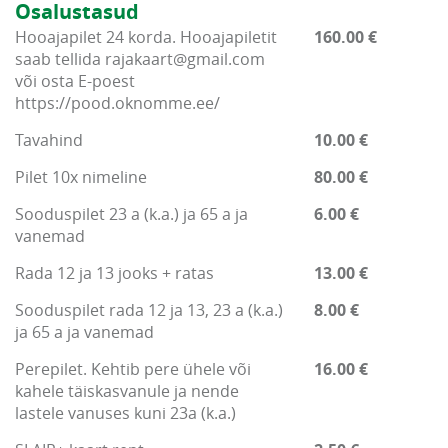
Osalustasud
Hooajapilet 24 korda. Hooajapiletit
160.00 €
saab tellida rajakaart@gmail.com
või osta E-poest
https://pood.oknomme.ee/
Tavahind
10.00 €
Pilet 10x nimeline
80.00 €
Sooduspilet 23 a (k.a.) ja 65 a ja
6.00 €
vanemad
Rada 12 ja 13 jooks + ratas
13.00 €
Sooduspilet rada 12 ja 13, 23 a (k.a.)
8.00 €
ja 65 a ja vanemad
Perepilet. Kehtib pere ühele või
16.00 €
kahele täiskasvanule ja nende
lastele vanuses kuni 23a (k.a.)