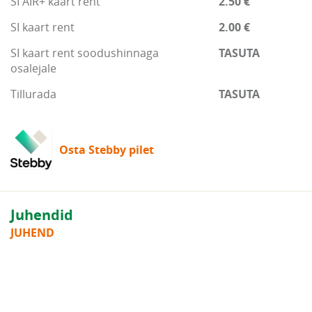
SI AIR+ kaart rent
2.50 €
SI kaart rent
2.00 €
SI kaart rent soodushinnaga
TASUTA
osalejale
Tillurada
TASUTA
Osta Stebby pilet
Juhendid
JUHEND