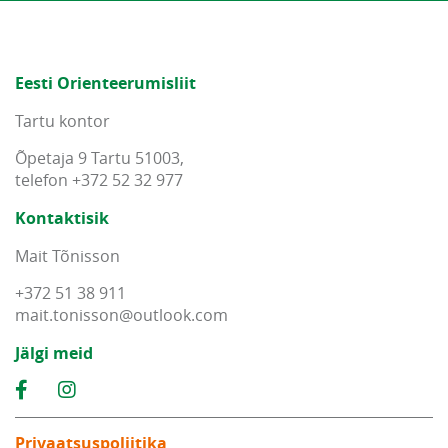
Eesti Orienteerumisliit
Tartu kontor
Õpetaja 9 Tartu 51003,
telefon +372 52 32 977
Kontaktisik
Mait Tõnisson
+372 51 38 911
mait
.
tonisson
@
outlook
.
com
Jälgi meid
Privaatsuspoliitika