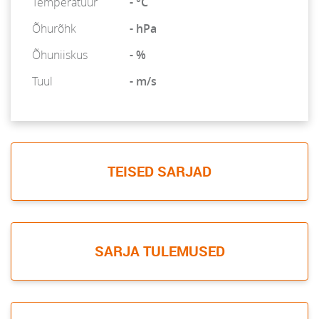
Temperatuur
- °C
Õhurõhk
- hPa
Õhuniiskus
- %
Tuul
- m/s
TEISED SARJAD
SARJA TULEMUSED