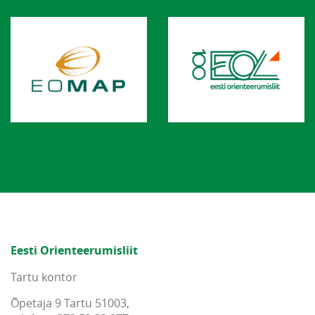
Eesti Orienteerumisliit
Tartu kontor
Õpetaja 9 Tartu 51003,