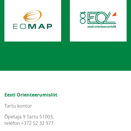
Eesti Orienteerumisliit
Tartu kontor
Õpetaja 9 Tartu 51003,
telefon +372 52 32 977