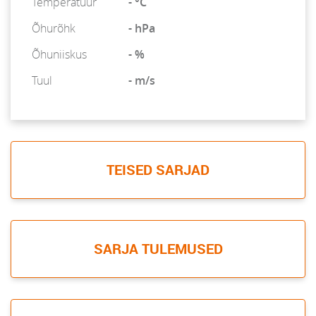
Temperatuur
- °C
Õhurõhk
- hPa
Õhuniiskus
- %
Tuul
- m/s
TEISED SARJAD
SARJA TULEMUSED