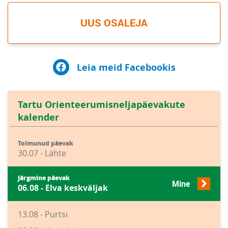
UUS OSALEJA
Leia meid Facebookis
Tartu Orienteerumisneljapäevakute
kalender
Toimunud päevak
30.07 - Lähte
Järgmine päevak
Mine
06.08 - Elva keskväljak
13.08 - Purtsi