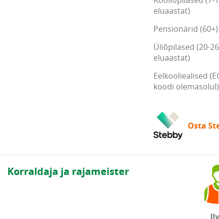
Kooliõpilased (7-
eluaastat)
Pensionärid (60+)
Üliõpilased (20-26
eluaastat)
Eelkooliealised (E
koodi olemasolul)
Osta Ste
Korraldaja ja rajameister
Il