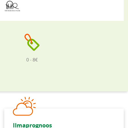
0 - 8€
Ilmaprognoos