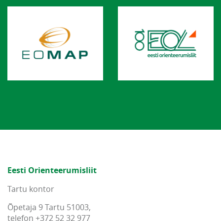
Eesti Orienteerumisliit
Tartu kontor
Õpetaja 9 Tartu 51003,
telefon +372 52 32 977