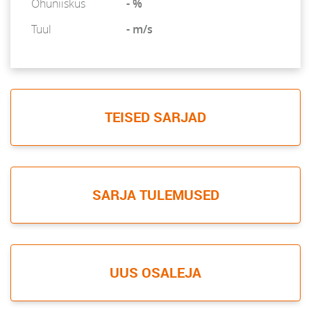
Õhuniiskus
- %
Tuul
- m/s
TEISED SARJAD
SARJA TULEMUSED
UUS OSALEJA