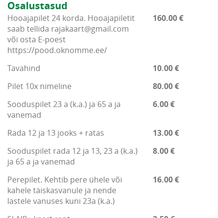
Osalustasud
Hooajapilet 24 korda. Hooajapiletit
160.00 €
saab tellida rajakaart@gmail.com
või osta E-poest
https://pood.oknomme.ee/
Tavahind
10.00 €
Pilet 10x nimeline
80.00 €
Sooduspilet 23 a (k.a.) ja 65 a ja
6.00 €
vanemad
Rada 12 ja 13 jooks + ratas
13.00 €
Sooduspilet rada 12 ja 13, 23 a (k.a.)
8.00 €
ja 65 a ja vanemad
Perepilet. Kehtib pere ühele või
16.00 €
kahele täiskasvanule ja nende
lastele vanuses kuni 23a (k.a.)