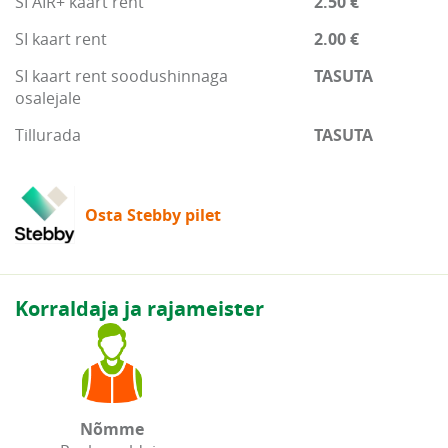
SI AIR+ kaart rent
2.50 €
SI kaart rent
2.00 €
SI kaart rent soodushinnaga
TASUTA
osalejale
Tillurada
TASUTA
Osta Stebby pilet
Korraldaja ja rajameister
Nõmme