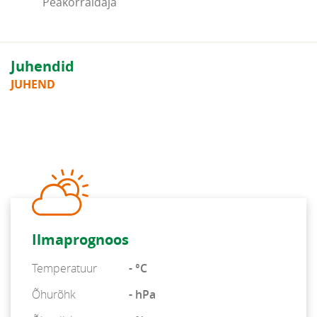
Peakorraldaja
Juhendid
JUHEND
Ilmaprognoos
Temperatuur
- °C
Õhurõhk
- hPa