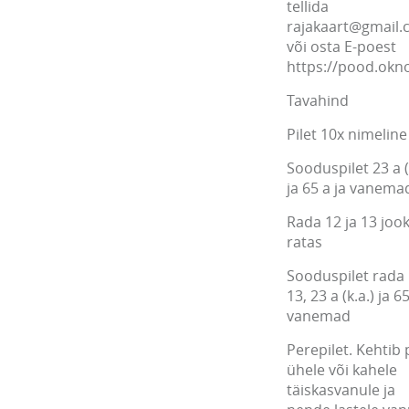
tellida
rajakaart@gmail
või osta E-poest
https://pood.ok
Tavahind
Pilet 10x nimeline
Sooduspilet 23 a (
ja 65 a ja vanema
Rada 12 ja 13 jook
ratas
Sooduspilet rada 
13, 23 a (k.a.) ja 65
vanemad
Perepilet. Kehtib 
ühele või kahele
täiskasvanule ja