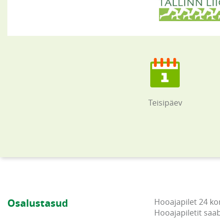
Teisipäev
Osalustasud
Hooajapilet 24 ko
Hooajapiletit saa