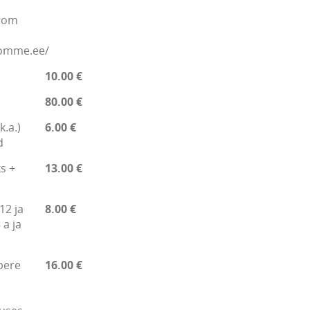
.com
nomme.ee/
10.00 €
80.00 €
k.a.)
6.00 €
d
s +
13.00 €
12 ja
8.00 €
 a ja
pere
16.00 €