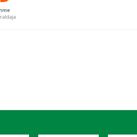
mme
raldaja