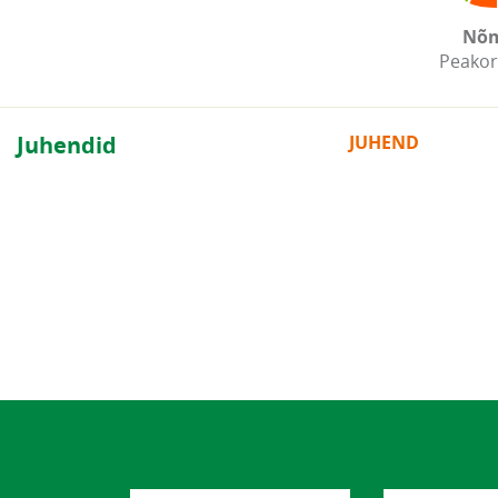
Nõ
Peakor
Juhendid
JUHEND