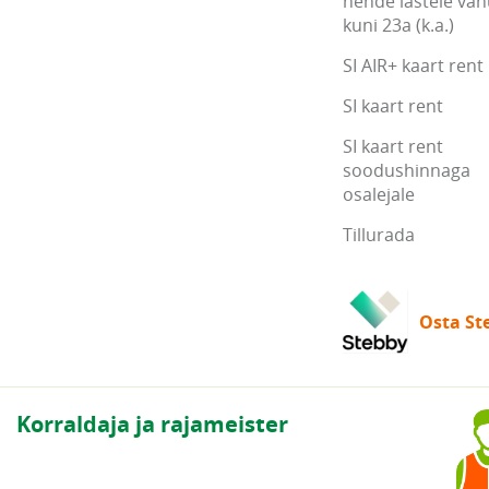
nende lastele va
kuni 23a (k.a.)
SI AIR+ kaart rent
SI kaart rent
SI kaart rent
soodushinnaga
osalejale
Tillurada
Osta Ste
Korraldaja ja rajameister