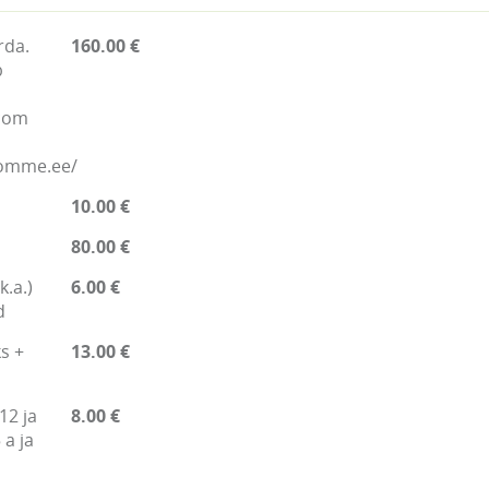
rda.
160.00 €
b
.com
nomme.ee/
10.00 €
80.00 €
k.a.)
6.00 €
d
s +
13.00 €
12 ja
8.00 €
 a ja