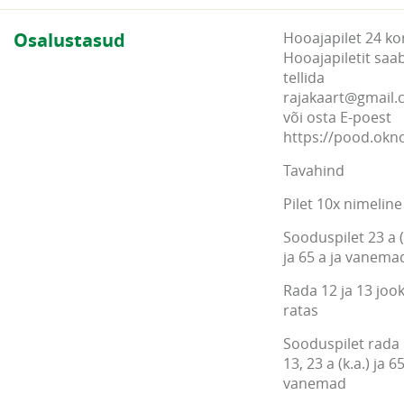
Osalustasud
Hooajapilet 24 ko
Hooajapiletit saa
tellida
rajakaart@gmail
või osta E-poest
https://pood.ok
Tavahind
Pilet 10x nimeline
Sooduspilet 23 a (
ja 65 a ja vanema
Rada 12 ja 13 jook
ratas
Sooduspilet rada 
13, 23 a (k.a.) ja 65
vanemad