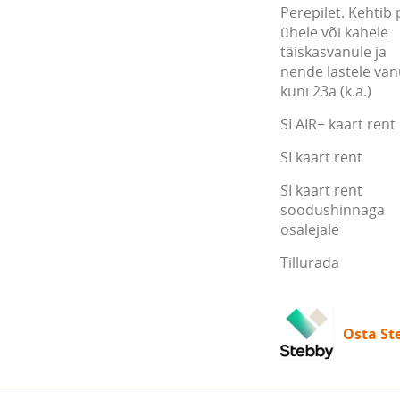
Perepilet. Kehtib 
ühele või kahele
täiskasvanule ja
nende lastele va
kuni 23a (k.a.)
SI AIR+ kaart rent
SI kaart rent
SI kaart rent
soodushinnaga
osalejale
Tillurada
Osta Ste