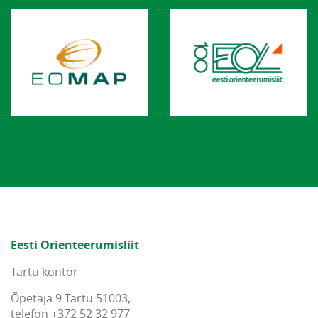
Eesti Orienteerumisliit
Tartu kontor
Õpetaja 9 Tartu 51003,
telefon +372 52 32 977