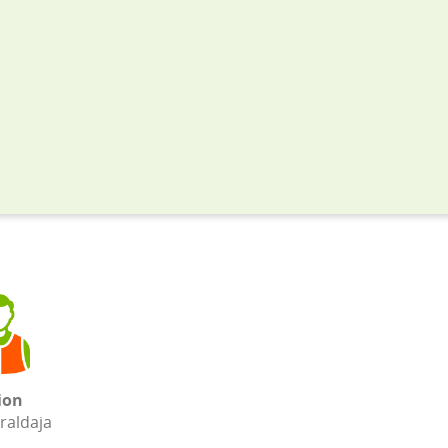
ion
raldaja