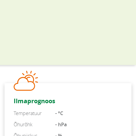
Ilmaprognoos
Temperatuur
- °C
Õhurõhk
- hPa
Õhuniiskus
- %