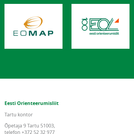
Eesti Orienteerumisliit
Tartu kontor
Õpetaja 9 Tartu 51003,
telefon +372 52 32 977