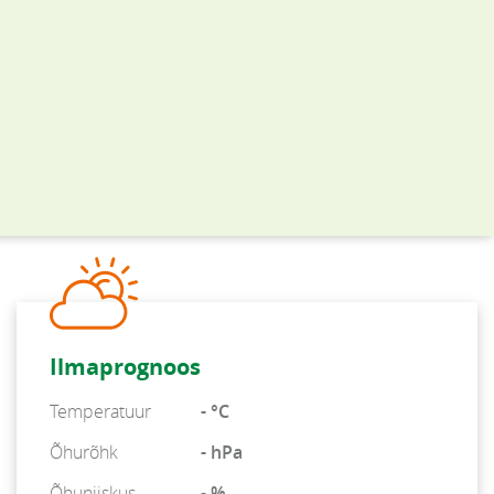
Ilmaprognoos
Temperatuur
- °C
Õhurõhk
- hPa
Õhuniiskus
- %