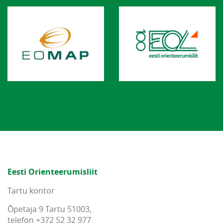
Eesti Orienteerumisliit
Tartu kontor
Õpetaja 9 Tartu 51003,
telefon +372 52 32 977