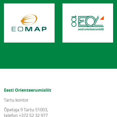
Eesti Orienteerumisliit
Tartu kontor
Õpetaja 9 Tartu 51003,
telefon +372 52 32 977