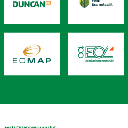
Eesti Orienteerumisliit