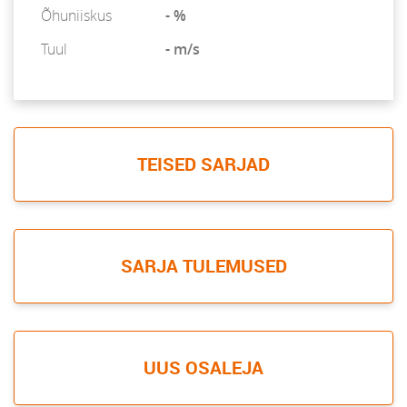
Õhuniiskus
- %
Tuul
- m/s
TEISED SARJAD
SARJA TULEMUSED
UUS OSALEJA