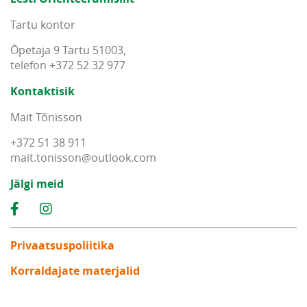
Tartu kontor
Õpetaja 9 Tartu 51003,
telefon +372 52 32 977
Kontaktisik
Mait Tõnisson
+372 51 38 911
mait
.
tonisson
@
outlook
.
com
Jälgi meid
Privaatsuspoliitika
Korraldajate materjalid