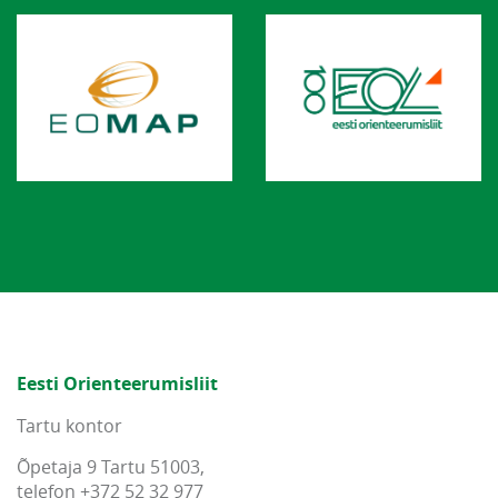
Eesti Orienteerumisliit
Tartu kontor
Õpetaja 9 Tartu 51003,
telefon +372 52 32 977