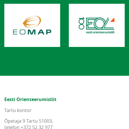
Eesti Orienteerumisliit
Tartu kontor
Õpetaja 9 Tartu 51003,
telefon +372 52 32 977