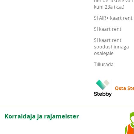
nende lastele va
kuni 23a (k.a.)
SI AIR+ kaart rent
SI kaart rent
SI kaart rent
soodushinnaga
osalejale
Tillurada
Osta Ste
Korraldaja ja rajameister