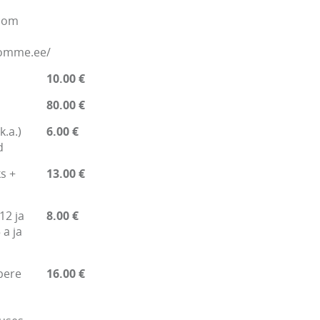
.com
nomme.ee/
10.00 €
80.00 €
k.a.)
6.00 €
d
s +
13.00 €
12 ja
8.00 €
 a ja
pere
16.00 €