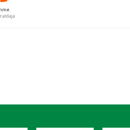
mme
raldaja