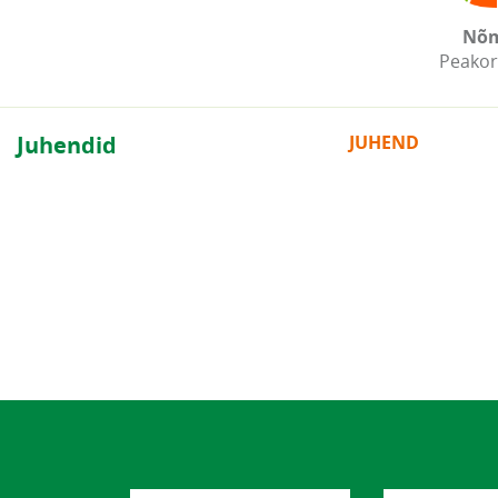
Nõ
Peakor
Juhendid
JUHEND