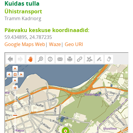
Kuidas tulla
Ühistransport
Tramm Kadriorg
Päevaku keskuse koordinaadid:
59.434895, 24.787235
Google Maps Web
|
Waze
|
Geo URI