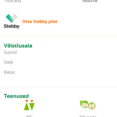
Tillurada
TASUTA
Osta Stebby pilet
Võistlusala
Suund
Valik
Ratas
Teenused