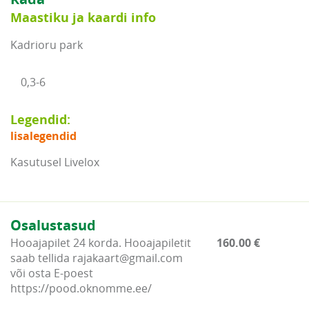
Maastiku ja kaardi info
Kadrioru park
0,3-6
Legendid:
lisalegendid
Kasutusel Livelox
Osalustasud
Hooajapilet 24 korda. Hooajapiletit
160.00 €
saab tellida rajakaart@gmail.com
või osta E-poest
https://pood.oknomme.ee/