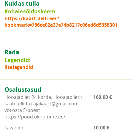
Kuidas tulla
Kohalesõiduskeem
https://kaart.delfi.ee/?
bookmark=786ce02e37e74b8217c06ed6d5058301
Rada
Legendid:
lisalegendid
Osalustasud
Hooajapilet 24 korda. Hooajapiletit
160.00 €
saab tellida rajakaart@gmail.com
või osta E-poest
https://pood.oknomme.ee/
Tavahind
10.00 €