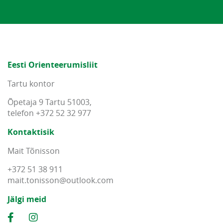
Eesti Orienteerumisliit
Tartu kontor
Õpetaja 9 Tartu 51003,
telefon +372 52 32 977
Kontaktisik
Mait Tõnisson
+372 51 38 911
mait
.
tonisson
@
outlook
.
com
Jälgi meid