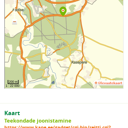
Kaart
Teekondade joonistamine
https://www.kape.ee/gadget/cgi-bin/reitti.cgi?