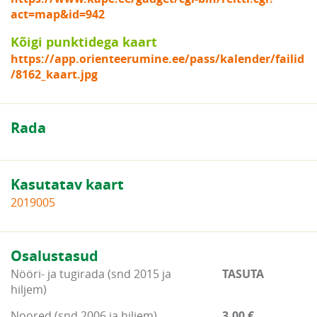
act=map&id=942
Kõigi punktidega kaart
https://app.orienteerumine.ee/pass/kalender/failid
/8162_kaart.jpg
Rada
Kasutatav kaart
2019005
Osalustasud
Nööri- ja tugirada (snd 2015 ja
TASUTA
hiljem)
Noored (snd 2006 ja hiljem)
3.00 €