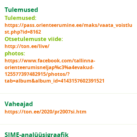
Tulemused
Tulemused:
https://pass.orienteerumine.ee/maks/vaata_voistlu
st.php?id=8162
Otsetulemuste viide:
http://ton.ee/live/
photos:
https://www.facebook.com/tallinna-
orienteerumisneljap%c3%a4evakud-
125577397482915/photos/?
tab=album&album_id=4143157602391521
Vaheajad
https://ton.ee/2020/pr2007si.htm
SIME-analüüsigraafik