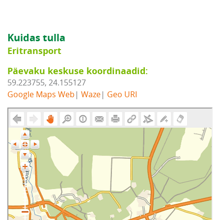
Kuidas tulla
Eritransport
Päevaku keskuse koordinaadid:
59.223755, 24.155127
Google Maps Web
|
Waze
|
Geo URI