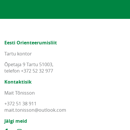
Eesti Orienteerumisliit
Tartu kontor
Õpetaja 9 Tartu 51003,
telefon +372 52 32 977
Kontaktisik
Mait Tõnisson
+372 51 38 911
mait
.
tonisson
@
outlook
.
com
Jälgi meid