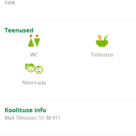
Valik
Teenused
WC
Toitlustus
Nöörirada
Koolituse info
Mait Tõnisson: 51 38 911