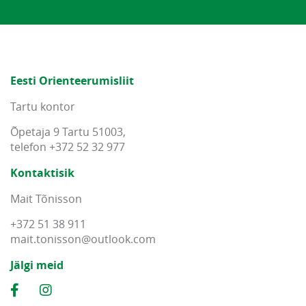
Eesti Orienteerumisliit
Tartu kontor
Õpetaja 9 Tartu 51003,
telefon +372 52 32 977
Kontaktisik
Mait Tõnisson
+372 51 38 911
mait
.
tonisson
@
outlook
.
com
Jälgi meid