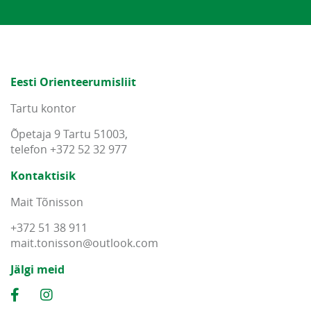
Eesti Orienteerumisliit
Tartu kontor
Õpetaja 9 Tartu 51003,
telefon +372 52 32 977
Kontaktisik
Mait Tõnisson
+372 51 38 911
mait
.
tonisson
@
outlook
.
com
Jälgi meid